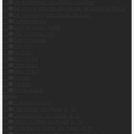
De Alchemist van Paulo Coelho
De kleine blonde dood van Boudewijn Büch
De tweeling van Tessa de Loo
Koffieboeken
Boeken over koffie
Alle boekgenres
Autobiografie
Chicklit
Fantasy
Non-fictie
Literatuur
New Adult
Roman
Thriller
Young Adult
Koffie
Koffierecepten
Flat white, zo maak je 'm
Cappuccino, zo maak je 'm
Magic coffee, zo maak je 'm
Americano koffie, zo maak je 'm