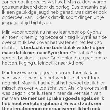
zonder dat ik precies wist wat. Mijn ouders waren
getraumatiseerd door de oorlog. Dus ondanks dat
ik een gelukkige jeugd heb gehad, was dat er ook
onderdeel van. Ik denk dat dit soort dingen uit je
jeugd je altijd bij blijven.
Mijn vader woont nu na 40 jaar weer op Cyprus
en toen ik hem ging bezoeken zag ik Syrië aan de
overkant. Ik keek over het water en het leek zo
dichtbij.
Ik bedacht me toen dat ik wilde helpen
maar dat ik niet naar Syrië kon.
Omdat ik Grieks
spreek besloot ik naar Griekenland te gaan om te
helpen. Ik ging uiteindelijk naar Athene.
Ik interviewde nog geen mensen toen ik daar
was, want ik was aan het werk. Ik schreef toen
nog niet. Maar ik had wel al het gevoel dat ik hier
misschien over wilde schrijven. Als ik ’s avonds vrij
was begon ik te luisteren naar de verhalen van
mensen.
De mensen spraken goed Engels en ik
heb heel verhalen gehoord. Er werd zelfs een
theateruitvoering georganiseerd. Ik heb ook