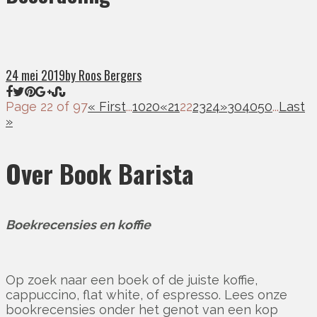
24 mei 2019
by Roos Bergers
Page 22 of 97
« First
...
10
20
«
21
22
23
24
»
30
40
50
...
Last
»
Over Book Barista
Boekrecensies en koffie
Op zoek naar een boek of de juiste koffie,
cappuccino, flat white, of espresso. Lees onze
bookrecensies onder het genot van een kop