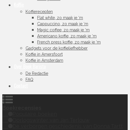
Koffie
Koffierecepten
Flat white, zo maak je ‘m
Cappuccino, zo maak je ‘m
Magic coffee, zo maak je ‘m
Americano koffie, zo maak je ‘m
French press koffie, zo maak je ‘m
Gadgets voor de koffieliefhebber
Koffie in Amersfoort
Koffie in Amsterdam
Over Book Barista
De Redactie
FAQ
Contact
Boekrecensies
Populaire boeken
Oorlogswinter van Jan Terlouw
De verborgen geschiedenis van Donna Tartt