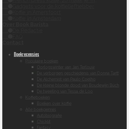
French press koffie, zo maak je 'm
Gadgets voor de koffieliefhebber
Koffie in Amersfoort
Koffie in Amsterdam
Over Book Barista
De Redactie
FAQ
Contact
Boekrecensies
Populaire boeken
Oorlogswinter van Jan Terlouw
De verborgen geschiedenis van Donna Tartt
De Alchemist van Paulo Coelho
De kleine blonde dood van Boudewijn Büch
De tweeling van Tessa de Loo
Koffieboeken
Boeken over koffie
Alle boekgenres
Autobiografie
Chicklit
Fantasy