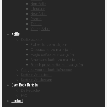
Non-fictie
Literatuur
New Adult
Roman
Thriller
Young Adult
Koffie
Koffierecepten
Flat white, zo maak je ‘m
Cappuccino, zo maak je ‘m
Magic coffee, zo maak je ‘m
Americano koffie, zo maak je ‘m
French press koffie, zo maak je ‘m
Gadgets voor de koffieliefhebber
Koffie in Amersfoort
Koffie in Amsterdam
Over Book Barista
De Redactie
FAQ
Contact