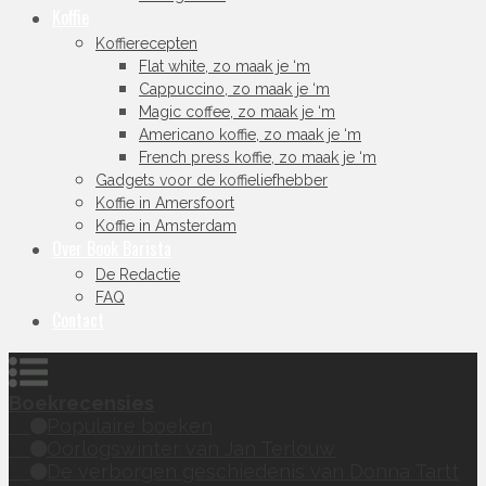
Koffie
Koffierecepten
Flat white, zo maak je ‘m
Cappuccino, zo maak je ‘m
Magic coffee, zo maak je ‘m
Americano koffie, zo maak je ‘m
French press koffie, zo maak je ‘m
Gadgets voor de koffieliefhebber
Koffie in Amersfoort
Koffie in Amsterdam
Over Book Barista
De Redactie
FAQ
Contact
Boekrecensies
Populaire boeken
Oorlogswinter van Jan Terlouw
De verborgen geschiedenis van Donna Tartt