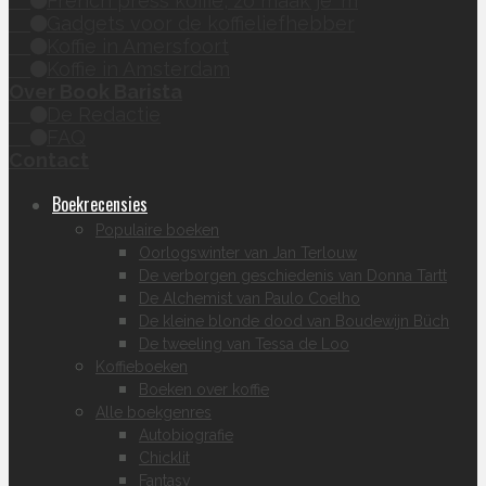
French press koffie, zo maak je 'm
Gadgets voor de koffieliefhebber
Koffie in Amersfoort
Koffie in Amsterdam
Over Book Barista
De Redactie
FAQ
Contact
Boekrecensies
Populaire boeken
Oorlogswinter van Jan Terlouw
De verborgen geschiedenis van Donna Tartt
De Alchemist van Paulo Coelho
De kleine blonde dood van Boudewijn Büch
De tweeling van Tessa de Loo
Koffieboeken
Boeken over koffie
Alle boekgenres
Autobiografie
Chicklit
Fantasy