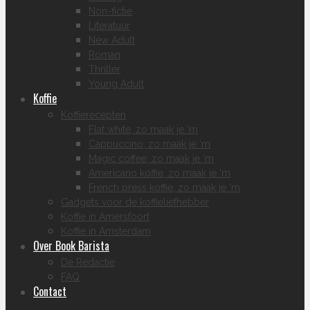
Non-fictie
Literatuur
New Adult
Roman
Thriller
Young Adult
Koffie
Koffierecepten
Flat white, zo maak je ‘m
Cappuccino, zo maak je ‘m
Magic coffee, zo maak je ‘m
Americano koffie, zo maak je ‘m
French press koffie, zo maak je ‘m
Gadgets voor de koffieliefhebber
Koffie in Amersfoort
Koffie in Amsterdam
Over Book Barista
De Redactie
FAQ
Contact