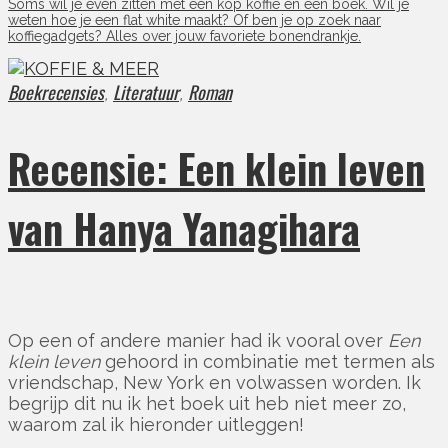
Soms wil je even zitten met een kop koffie en een boek. Wil je
weten hoe je een flat white maakt? Of ben je op zoek naar
koffiegadgets? Alles over jouw favoriete bonendrankje.
Boekrecensies
Literatuur
Roman
,
,
Recensie: Een klein leven
van Hanya Yanagihara
Op een of andere manier had ik vooral over
Een
klein leven
gehoord in combinatie met termen als
vriendschap, New York en volwassen worden. Ik
begrijp dit nu ik het boek uit heb niet meer zo,
waarom zal ik hieronder uitleggen!