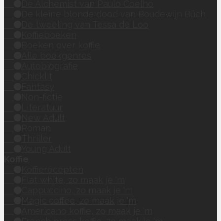
De Alchemist van Paulo Coelho
De kleine blonde dood van Boudewijn Büch
De tweeling van Tessa de Loo
Koffieboeken
Boeken over koffie
Alle boekgenres
Autobiografie
Chicklit
Fantasy
Non-fictie
Literatuur
New Adult
Roman
Thriller
Young Adult
Koffie
Koffierecepten
Flat white, zo maak je 'm
Cappuccino, zo maak je 'm
Magic coffee, zo maak je 'm
Americano koffie, zo maak je 'm